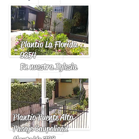
Plantío La Florida
9354
En nuestra Iglesia
Plantío Puente Alto
Pasaje Caupolicán