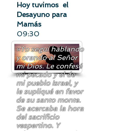
Hoy tuvimos el
Desayuno para
Mamás
09:30
»Yo seguí hablando
y orando al Señor
mi Dios. Le confesé
mi pecado y el de
mi pueblo Israel, y
le supliqué en favor
de su santo monte.
Se acercaba la hora
del sacrificio
vespertino. Y