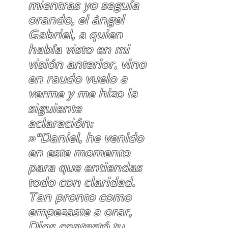
mientras yo seguía
orando, el ángel
Gabriel, a quien
había visto en mi
visión anterior, vino
en raudo vuelo a
verme y me hizo la
siguiente
aclaración:
»“Daniel, he venido
en este momento
para que entiendas
todo con claridad.
Tan pronto como
empezaste a orar,
Dios contestó tu