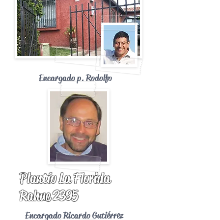
Encargado p. Rodolfo
Plantío La Florida
Rahue 2395
Encargado Ricardo Gutiérrez